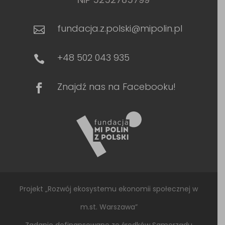
fundacja.z.polski@mipolin.pl

+48 502 043 935

Znajdź nas na Facebooku!

Projekt „Rozwój ekosystemu ekonomii społecznej w
m.st. Warszawa”