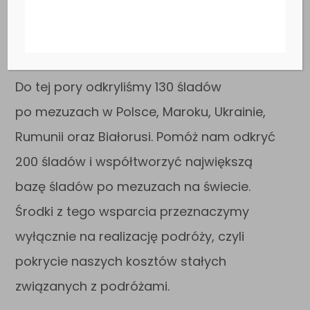
PO MEZUZACH
I KULACH
Do tej pory odkryliśmy 130 śladów
po mezuzach w Polsce, Maroku, Ukrainie,
Rumunii oraz Białorusi. Pomóż nam odkryć
200 śladów i współtworzyć największą
bazę śladów po mezuzach na świecie.
Środki z tego wsparcia przeznaczymy
wyłącznie na realizację podróży, czyli
pokrycie naszych kosztów stałych
związanych z podróżami.